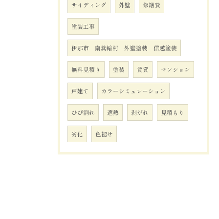
サイディング
外壁
修繕費
塗装工事
伊那市 南箕輪村 外壁塗装 信越塗装
無料見積り
塗装
賃貸
マンション
戸建て
カラーシミュレーション
ひび割れ
遮熱
剥がれ
見積もり
劣化
色褪せ