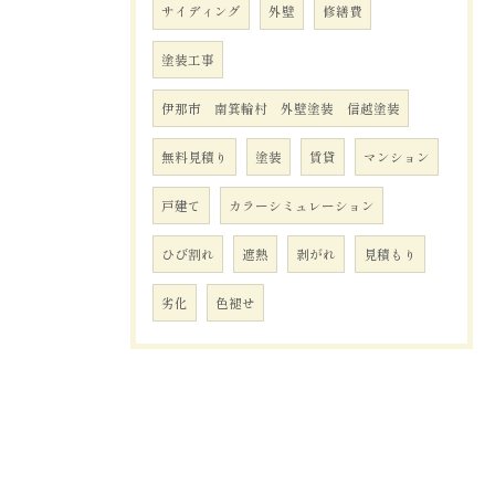
サイディング
外壁
修繕費
塗装工事
伊那市 南箕輪村 外壁塗装 信越塗装
無料見積り
塗装
賃貸
マンション
戸建て
カラーシミュレーション
ひび割れ
遮熱
剥がれ
見積もり
劣化
色褪せ