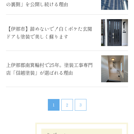
の裏側」を公開し続ける理由
【伊那市】諦めないで！白くボケた玄関
ドアも塗装で美しく蘇ります
上伊那郡南箕輪村で25年。塗装工事専門
店「信越塗装」が選ばれる理由
1
2
3