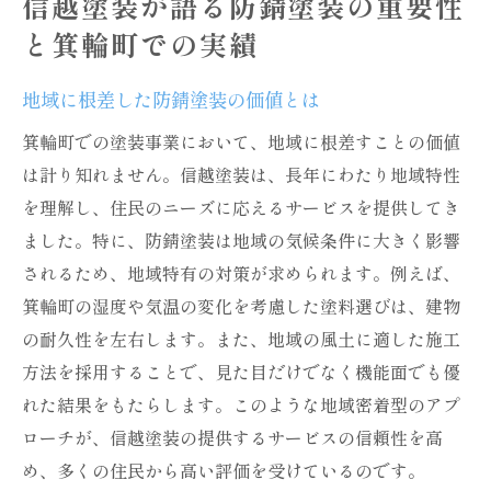
信越塗装が語る防錆塗装の重要性
信越塗装が提供する高品質の塗装技術
と箕輪町での実績
箕輪町の気候に合わせた塗装選びのポイント
地域の気候条件を考慮した塗料選び
地域に根差した防錆塗装の価値とは
箕輪町特有の気候対策とは
箕輪町での塗装事業において、地域に根差すことの価値
季節ごとの適切な施工タイミング
は計り知れません。信越塗装は、長年にわたり地域特性
信越塗装が推奨する塗料の特性
を理解し、住民のニーズに応えるサービスを提供してき
ました。特に、防錆塗装は地域の気候条件に大きく影響
長寿命を実現するための塗料の選択基準
されるため、地域特有の対策が求められます。例えば、
気候に応じたメンテナンス方法
箕輪町の湿度や気温の変化を考慮した塗料選びは、建物
地域の環境に適した塗装技術で建物を守る方法
の耐久性を左右します。また、地域の風土に適した施工
環境影響を考慮した塗装技術の重要性
方法を採用することで、見た目だけでなく機能面でも優
箕輪町の自然環境を守る塗装選択
れた結果をもたらします。このような地域密着型のアプ
持続可能な塗装材料の選び方
ローチが、信越塗装の提供するサービスの信頼性を高
建物の劣化を防ぐための技術革新
め、多くの住民から高い評価を受けているのです。