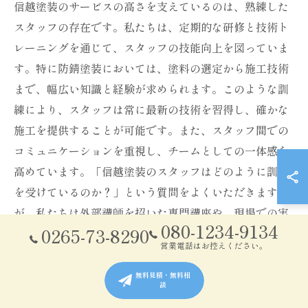
信越塗装のサービスの高さを支えているのは、熟練した
スタッフの存在です。私たちは、定期的な研修と技術ト
レーニングを通じて、スタッフの技能向上を図っていま
す。特に防錆塗装においては、塗料の選定から施工技術
まで、幅広い知識と経験が求められます。このような訓
練により、スタッフは常に最新の技術を習得し、確かな
施工を提供することが可能です。また、スタッフ間での
コミュニケーションを重視し、チームとしての一体感を
高めています。「信越塗装のスタッフはどのように訓練
を受けているのか？」という質問をよくいただきます
が、私たちは外部講師を招いた専門講座や、現場での実
080-1234-9134
0265-73-8290
地訓練を組み合わせることで、実践的な技能を身につけ
営業電話はお控えください。
ています。これにより、高品質なサービスの提供を実現
しています。
無料見積・無料相
談