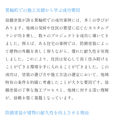
地域環境に配慮した塗装プロセス
箕輪町での施工実績から学ぶ成功要因
信越塗装の環境対応への取り組み
信越塗装が誇る箕輪町での成功事例には、多くの学びが
防錆塗装で長寿命を実現する信越塗装の工夫
あります。地域の気候や住民の要望に応じたカスタムプ
長寿命の鍵となる防錆塗装テクニック
ランが功を奏し、数々のプロジェクトを成功に導いてき
日常のメンテナンスで寿命を延ばす方法
ました。例えば、ある住宅の事例では、防錆塗装によっ
信越塗装が提供する保証とアフターサービ
て建物の外観を美しく保ちながら、優れた耐久性を実現
ス
しました。これにより、住民は安心して長く住み続ける
施工後のフォローアップの重要性
ことができる環境を手に入れることができました。この
防錆塗装がもたらすコスト削減効果
成功は、塗装の選び方や施工方法の選定において、地域
顧客満足度向上のための工夫
特有の条件を的確に考慮したことが大きな要因です。信
越塗装の丁寧な施工プロセスと、地域に対する深い理解
信越塗装の成功事例に学ぶ耐久性の秘訣
が、信頼を築く基盤となっています。
直面した課題を乗り越えた成功事例
信越塗装のプロジェクト事例紹介
防錆塗装が建物の耐久性を向上させる理由