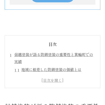
目次
信越塗装が語る防錆塗装の重要性と箕輪町での
実績
地域に根差した防錆塗装の価値とは
箕輪町での施工実績から学ぶ成功要因
防錆塗装が建物の耐久性を向上させる理由
箕輪町の建物に最適な防錆塗装の選び方
地域密着型サービスがもたらす安心感