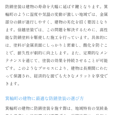
高耐久性を実現した具体的な施工例
防錆塗装は建物の寿命を大幅に延ばす鍵となります。箕
成功事例から得た学びと改善点
輪町のように湿度や気温の変動が激しい地域では、金属
事例に基づくアドバイスと提案
部分の錆が進行しやすく、建物の劣化を招く要因となり
顧客の声に基づいた改善と成長
ます。信越塗装では、この問題を解決するために、高性
箕輪町で信頼を築く塗装サービスの裏側
能な防錆塗料を駆使した施工を行っています。具体的に
地域住民との信頼関係の築き方
は、塗料が金属表面にしっかりと密着し、酸化を防ぐこ
とで、耐久性が劇的に向上します。また、定期的なメン
高品質サービスを支えるスタッフの訓練
テナンスを通じて、塗装の効果を持続させることが可能
信越塗装の事業哲学と顧客第一主義
です。このようなプロセスにより、建物は長期間にわた
サービス改善への絶え間ない努力
って保護され、経済的な面でも大きなメリットを享受で
顧客の声を活かしたサービス向上
きます。
地域社会への貢献とCSR活動
美観と耐久性を両立するための防錆塗装の選択
箕輪町の建物に最適な防錆塗装の選び方
美観を損なわない防錆塗装の選び方
箕輪町の建物に防錆塗装を施す際は、地域特有の気候条
耐久性を重視した塗料の特長