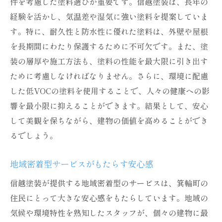
件を考慮した塗料選びが重要です。信越塗装は、長年の
箕輪町の建物に適したカラーデザイン
経験を活かし、気温差や湿気に強い塗料を提案していま
す。特に、耐久性と防水性に優れた塗料は、外壁や屋根
信越塗装が提供するデザイン提案
を長期間にわたり保護するために不可欠です。また、塗
美しさと機能を兼ね備えた施工事例
装の層厚や施工方法も、塗料の性能を最大限に引き出す
長期間美観を保つメンテナンス方法
ために考慮しなければなりません。さらに、環境に配慮
箕輪町の建物を長持ちさせるための塗装知識
した低VOCの塗料を使用することで、人々の健康への影
建物の寿命を延ばすための基礎知識
響を最小限に抑えることができます。結果として、安心
経年劣化を遅らせるための塗装技術
して美観を保ちながら、建物の価値を高めることができ
施工前後の注意点とメンテナンス
るでしょう。
信越塗装が推奨する建物保護方法
地域密着型サービスがもたらす安心感
建物を長持ちさせる塗装の選び方
信越塗装が提供する地域密着型のサービスは、箕輪町の
専門家に相談する際のポイント
住民にとって大きな安心感をもたらしています。地域の
気候や環境特性を熟知したスタッフが、個々の建物に最