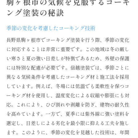
駒ヶ根市の気候を克服するコーキ
地域特有の湿度対策としてのコーキング
ング塗装の秘訣
信越塗装が語る駒ヶ根市のためのコーキング技
術
季節の変化を考慮したコーキング技術
地域密着型の施工の重要性
長野県駒ヶ根市でコーキング塗装を行う際、季節の変化
専門家が選ぶ最適なコーキング素材
に対応することは非常に重要です。この地域は冬の厳し
施工前の詳細な現場調査の必要性
い寒さと夏の強い日差しが特徴であるため、外壁の保護
信越塗装の経験に基づく施工事例
には特別な配慮が必要です。信越塗装では、季節ごとに
異なる気候条件を考慮したコーキング材と施工法を採用
顧客満足を追求したアフターサービス
しています。例えば、冬場には低温でも柔軟性を保つコ
環境に配慮した施工技術の展望
ーキング材を使用し、温度変化による収縮や膨張にも対
駒ヶ根市でのコーキング塗装がもたらす耐久性
応。これにより、ひび割れや剥離を防ぎ、建物の耐久性
の向上
を高めています。一方で、夏季には紫外線に強い塗料を
高耐久性を実現する最新技術
選定し、日差しによる劣化を最小限に抑える工夫を施し
建物寿命を延ばすコーキングの役割
ます。このように、季節の変化を見越した技術は、年間