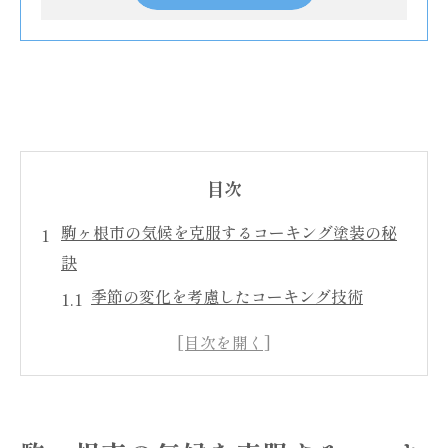
目次
駒ヶ根市の気候を克服するコーキング塗装の秘
訣
季節の変化を考慮したコーキング技術
冬の寒さに強いコーキング材の選び方
夏の日差しを防ぐ効果的な塗装方法
長期間の耐久性を確保するメンテナンス
気温差に対応する柔軟な施工技術