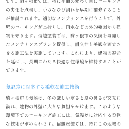
です。駒ヶ根市では、特に季節の変わり目にコーキング
信越塗装が提供する駒ヶ根市向けコーキングの
の劣化を点検し、小さなひび割れを早期に補修すること
利点
が推奨されます。適切なメンテナンスを行うことで、外
地域密着型サービスの利点
壁のコーキングが長持ちし、雨水などの外的要因から建
信頼性の高い施工技術の紹介
物を守ります。信越塗装では、駒ヶ根市の気候を考慮し
お客様の声から見る満足度
たメンテナンスプランを提供し、耐久性と美観を両立さ
せる施工法を実施しています。これにより、建物の寿命
地域社会との密接な連携
を延ばし、長期にわたる快適な住環境を維持することが
信越塗装の施工実績とその効果
できます。
環境保護に貢献する取り組み
駒ヶ根市でコーキング塗装を選ぶ際のポイント
気温差に対応する柔軟な施工技術
施工業者選びの際の注意点
駒ヶ根市の気候は、冬の厳しい寒さと夏の暑さが交互に
見積もりを取る際のチェックポイント
訪れ、建物の外壁に大きな負担をかけます。このような
施工前の準備に必要な手順
環境下でのコーキング施工には、気温差に対応する柔軟
施工後のメンテナンス計画
な技術が求められます。信越塗装では、特にこの地域の