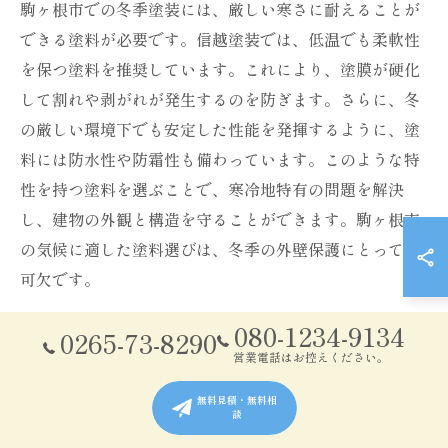
駒ヶ根市での冬季塗装には、厳しい寒さに耐えることが
できる塗料が必要です。信越塗装では、低温でも柔軟性
を保つ塗料を推奨しています。これにより、塗膜が硬化
して割れや剥がれが発生するのを防ぎます。さらに、冬
の厳しい環境下でも安定した性能を発揮するように、塗
料には防水性や防霜性も備わっています。このような特
性を持つ塗料を選ぶことで、寒冷地特有の問題を解決
し、建物の外観と構造を守ることができます。駒ヶ根市
の気候に適した塗料選びは、冬季の外壁保護にとって不
可欠です。
080-1234-9134
0265-73-8290
夏の高温に耐える塗料の特性
営業電話はお控えください。
駒ヶ根市では夏の高温対策としてコーキング塗装が重要
無料見積・無料相
です。この地域の気候は、日差しが非常に強く、建物外
談
壁への影響が大きいため、夏の高温に耐える塗料を選ぶ