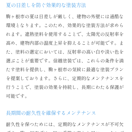
夏の日差しを防ぐ効果的な塗装方法
外壁の劣化を防ぐための必須手段
駒ヶ根市の夏は日差しが厳しく、建物の外壁には過酷な
美観を保つための塗装技術
環境となります。このため、効果的な塗装方法が求めら
エネルギー効率を高める外壁保護
れます。遮熱塗料を使用することで、太陽光の反射率を
地域社会に貢献する施工業者
高め、建物内部の温度上昇を抑えることが可能です。ま
長期的な家計へのメリット
た、塗料の選定においては、反射率の高い白や淡い色を
駒ヶ根市の気候に最適なコーキング塗料の選び
選ぶことが重要です。信越塗装では、これらの条件を満
方
たす塗料を提供し、駒ヶ根市の気候に最適な塗装プラン
耐候性を重視した塗料の特長
を提案しております。さらに、定期的なメンテナンスを
行うことで、塗装の効果を持続し、長期にわたる保護が
冬季に強い塗料の選択基準
可能です。
夏の高温に耐える塗料の特性
コストと性能のバランスを考慮する
長期間の耐久性を確保するメンテナンス
施工後の効果を最大化する塗料
耐久性を保つためには、定期的なメンテナンスが不可欠
環境に配慮したエコ塗料の選定