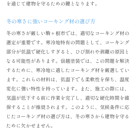
外壁を保護するための最新の塗料
を通じて建物を守るための鍵となります。
コストパフォーマンスを重視した施工
冬の寒さに強いコーキング材の選び方
季節ごとのメンテナンスのポイント
将来を見据えた耐久性向上戦略
冬の寒さが厳しい駒ヶ根市では、適切なコーキング材の
選定が重要です。寒冷地特有の問題として、コーキング
地域特有の気候に対応した信越塗装のコーキン
部分が低温で硬化しすぎると、ひび割れや剥離の原因と
グ塗装法
なる可能性があります。信越塗装では、この問題を解決
駒ヶ根市の気候に特化した塗料選び
するために、寒冷地に適したコーキング材を厳選してい
施工技術と材料の相乗効果
ます。これらの材料は、低温下でも柔軟性を保ち、温度
地域の特性を考慮した塗装工程
変化に強い特性を持っています。また、施工の際には、
信越塗装の独自技術の紹介
気温が低下する前に作業を完了し、適切な硬化時間を確
施工後の確認と定期的な点検
保することが推奨されます。このように、気候条件に応
地域住民に選ばれる理由
じたコーキング材の選び方は、冬の寒さから建物を守る
ために欠かせません。
コーキング塗装で駒ヶ根市の建物を守る理由
気候変動に対応する塗装の重要性