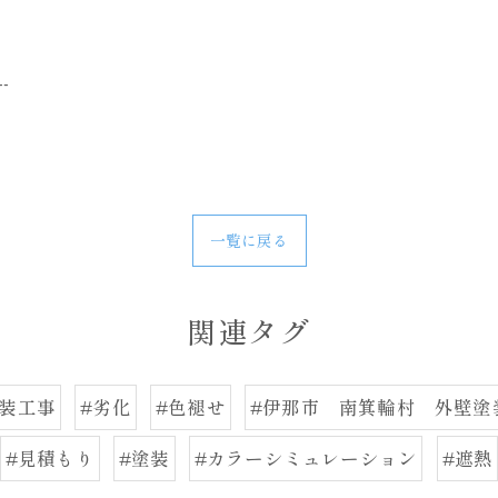
--
一覧に戻る
関連タグ
塗装工事
#劣化
#色褪せ
#伊那市 南箕輪村 外壁塗
#見積もり
#塗装
#カラーシミュレーション
#遮熱