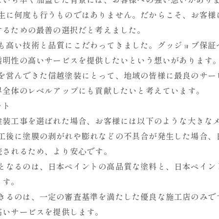
は一生に何度も行うものではありません。だからこそ、お客
するための最善の選択だと考えました。
までも高い技術と品質にこだわってきました。グッジョブ保
透明性の高いサービスを提供したいという想いがあります
装業を営んできた信越塗装にとって、地域の皆様に最良のサ
界全体のレベルアップにも貢献したいと考えています。
ット
塗装工事を選ばれた場合、お客様には以下のような大きな
、施工後に塗膜の剥がれや膨れなどの不具合が発生した場合
続されるため、より安心です。
対象となるのは、日本ペイントの高品質な塗料と、日本ペイ
ます。
盟できるのは、一定の審査基準を満たした優良な施工店のみ
高いサービスを提供します。