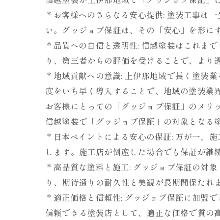
* お客様へのさらなる安心提供: 塗装工事
い。グッジョブ保証は、その「安心」を形に
* 品質への自信と透明性: 信越塗装はこれ
り、第三者からの評価を受けることで、より
* 地域貢献への意識: 上伊那地域で長く塗
度をいち早く導入することで、地域の塗装業
お客様にとっての「グッジョブ保証」のメリ
信越塗装で「グッジョブ保証」の対象となる
* 日本ペイントによる安心の保証: 万が一
します。施工店が倒産した場合でも保証が継
* 高品質な塗料と施工: グッジョブ保証の
り、期待通りの耐久性と美観が長期間保たれ
* 適正価格と信頼性: グッジョブ保証に加
信頼できる塗装店として、適正な価格で質の