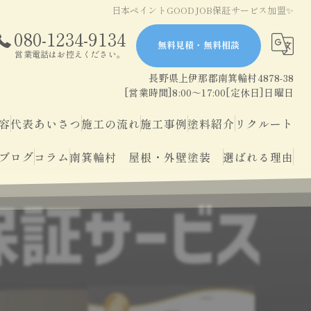
日本ペイントGOODJOB保証サービス加盟✨
080-1234-9134
無料見積・無料相談
営業電話はお控えください。
長野県上伊那郡南箕輪村4878-38
[営業時間]8:00～17:00[定休日]日曜日
容
代表あいさつ
施工の流れ
施工事例
塗料紹介
リクルート
ブログ
コラム
南箕輪村 屋根・外壁塗装
選ばれる理由