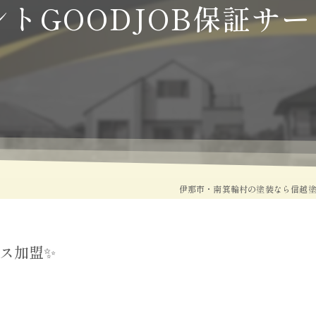
トGOODJOB保証サ
塗り替え
伊那市・南箕輪村の塗装なら信越
ビス加盟✨