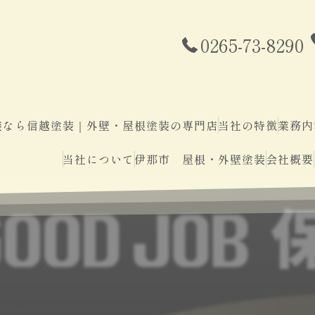
0265-73-8290
装なら信越塗装｜外壁・屋根塗装の専門店
当社の特徴
業務内
当社について
伊那市 屋根・外壁塗装
会社概要
屋根
外壁
サイディング
コーキング