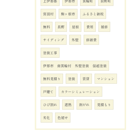
上伊那郡
伊那市
箕輪町
辰野町
宮田村
駒ヶ根市
ふるさと納税
無料
長野
屋根
費用
補修
サイディング
外壁
修繕費
塗装工事
伊那市 南箕輪村 外壁塗装 信越塗装
無料見積り
塗装
賃貸
マンション
戸建て
カラーシミュレーション
ひび割れ
遮熱
剥がれ
見積もり
劣化
色褪せ